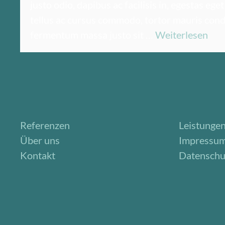
justo odio, dapibus ac facilisis in, egestas eg
tellus ac cursus commodo, tortor mauris con
fermentum massa justo sit …
Weiterlesen
Referenzen
Leistunge
Über uns
Impressu
Kontakt
Datenschu