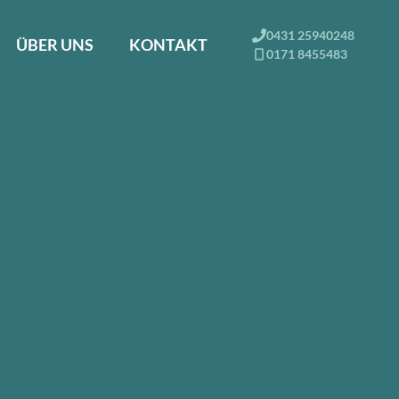
0431 25940248
ÜBER UNS
KONTAKT
0171 8455483