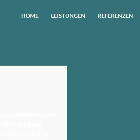
HOME
LEISTUNGEN
REFERENZEN
 elit. Etiam porta sem
dio dui. Integer
 velit aliquet.Cras