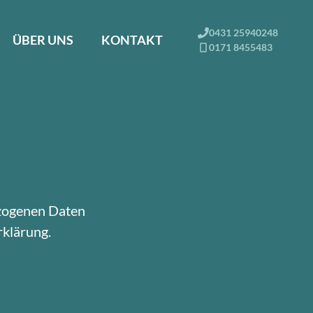
0431 25940248
ÜBER UNS
KONTAKT
0171 8455483
ezogenen Daten
rklärung.