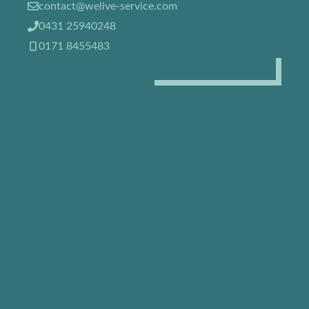
contact@welive-service.com
0431 25940248
0171 8455483