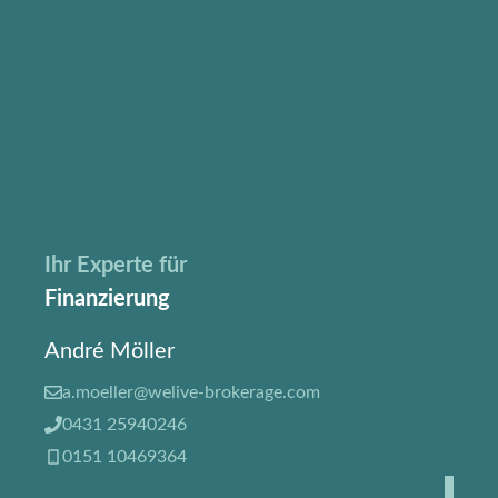
Ihr Experte für
Finanzierung
André Möller
a.moeller@welive-brokerage.com
0431 25940246
0151
10469364